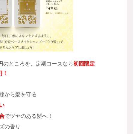
800円のところを、定期コースなら
初回限定
円！
線から髪を守る
い
合
でツヤのある髪へ！
ズの香り